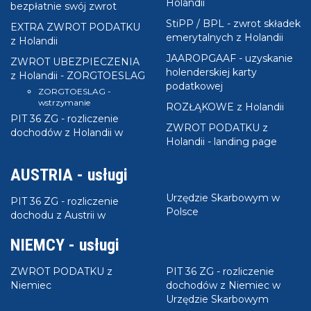
Holandii
bezpłatnie swój zwrot
StiPP / BPL - zwrot składek
EXTRA ZWROT PODATKU
emerytalnych z Holandii
z Holandii
JAAROPGAAF - uzyskanie
ZWROT UBEZPIECZENIA
holenderskiej karty
z Holandii - ZORGTOESLAG
podatkowej
ZORGTOESLAG -
wstrzymanie
ROZŁĄKOWE z Holandii
PIT 36 ZG - rozliczenie
ZWROT PODATKU z
dochodów z Holandii w
Holandii - landing page
AUSTRIA - usługi
Urzędzie Skarbowym w
PIT 36 ZG - rozliczenie
Polsce
dochodu z Austrii w
NIEMCY - usługi
ZWROT PODATKU z
PIT 36 ZG - rozliczenie
Niemiec
dochodów z Niemiec w
Urzędzie Skarbowym