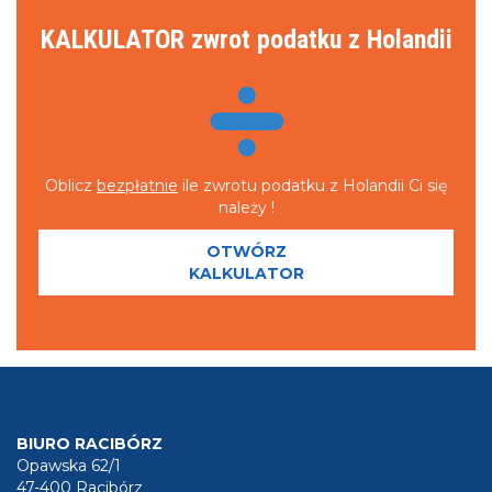
Bez ponoszenia żadnych kosztów !
Czy w wybranym roku uzyskałeś(aś) lub
KALKULATOR zwrot podatku z Holandii
zamierzasz uzyskać dochód w Polsce innych
krajach poza Holandią ?
*
NIE
TAK
Oblicz
bezpłatnie
ile zwrotu podatku z Holandii Ci się
Czy w roku za który wypełniasz formularz
należy !
byłeś(aś) w związku małżeńskim ?
*
NIE
OTWÓRZ
KALKULATOR
TAK
WYŚLIJ FORMULARZ
Wyrażam zgodę na przetwarzanie danych osobowych.
TUTAJ pełna treść zgody
.
BIURO RACIBÓRZ
Opawska 62/1
47-400 Racibórz