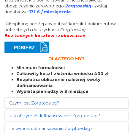
Złóż wniosek o dofinansowanie holenderskiego
ubezpieczenia zdrowotnego
Zorgtoeslag
i zyskaj
dodatkowe
131 € / miesięcznie
.
Kliknij ikonę poniżej aby pobrać komplet dokumentów
potrzebnych do uzyskania
Zorgtoeslag
.
Bez żadnych kosztów i zobowiązań
.
DLACZEGO MY?
Minimum formalności
Całkowity koszt złożenia wniosku 400 zł
Bezpłatna obliczenie należnej kwoty
dofinansowania
Wypłata pieniędzy w 3 miesiące
Czym jest Zorgtoeslag?
Jak otrzymać dofinansowanie Zorgtoeslag?
Czym jest Zorgtoeslag?
Każdy pracownik zatrudniony legalnie w Holandii musi
Ile wynosi dofinansowanie Zorgtoeslag?
Jak ubiegać się o dofinansowanie
Zorgtoeslag
?
mieć wykupiony pakiet podstawowego holenderskiego